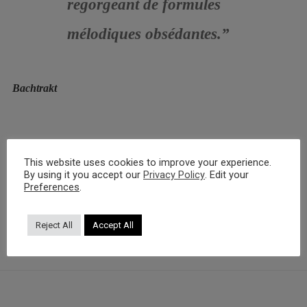
regorgeant de formules
mélodiques obsédantes.”
Bachtrakt
This website uses cookies to improve your experience.
By using it you accept our
Privacy Policy
. Edit your
Press
Gianni Schicchi
Preferences
.
Reject All
Accept All
0