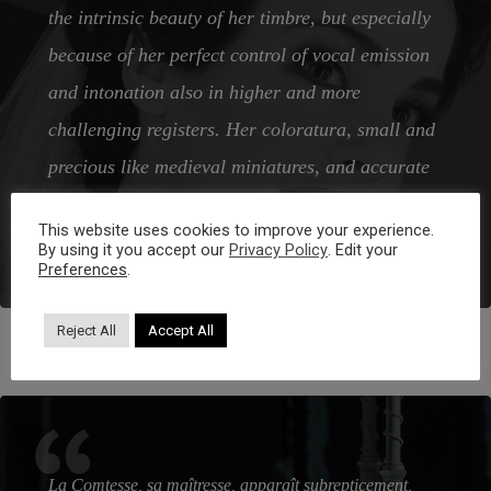
the intrinsic beauty of her timbre, but especially
because of her perfect control of vocal emission
and intonation also in higher and more
challenging registers. Her coloratura, small and
precious like medieval miniatures, and accurate
in every detail, was indeed a spectacular show
This website uses cookies to improve your experience.
within the show.
By using it you accept our
Privacy Policy
. Edit your
Preferences
.
Reject All
Accept All
La Comtesse, sa maîtresse, apparaît subrepticement,